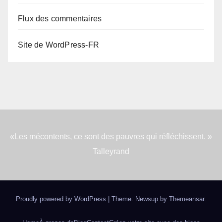
Flux des commentaires
Site de WordPress-FR
«Les mécontents, ce sont des pauvres qui réfléchissent. »
Talleyrand
Proudly powered by WordPress
|
Theme: Newsup by
Themeansar
.