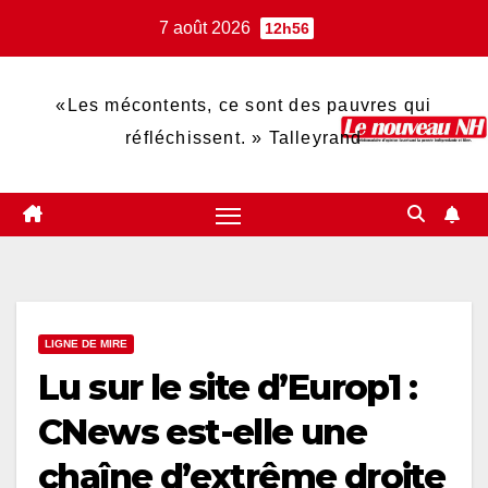
Skip
7 août 2026
12h56
to
content
«Les mécontents, ce sont des pauvres qui
réfléchissent. » Talleyrand
LIGNE DE MIRE
Lu sur le site d’Europ1 :
CNews est-elle une
chaîne d’extrême droite