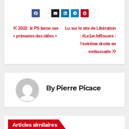
Navigation
2022: le PS lance ses
Lu sur le site de Libération
« primaires des idées »
: #Le1erJeRouvre :
de
l’extrême droite en
l’article
embuscade
By
Pierre Picace
Articles similaires