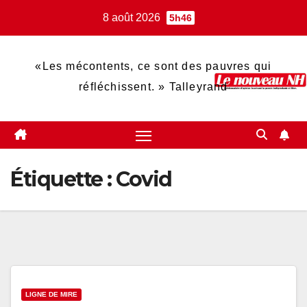
Skip
8 août 2026
5h46
to
content
«Les mécontents, ce sont des pauvres qui
réfléchissent. » Talleyrand
Étiquette :
Covid
LIGNE DE MIRE